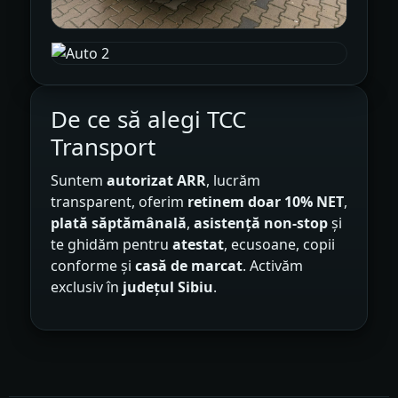
De ce să alegi TCC
Transport
Suntem
autorizat ARR
, lucrăm
transparent, oferim
retinem doar 10% NET
,
plată săptămânală
,
asistență non-stop
și
te ghidăm pentru
atestat
, ecusoane, copii
conforme și
casă de marcat
. Activăm
exclusiv în
județul Sibiu
.